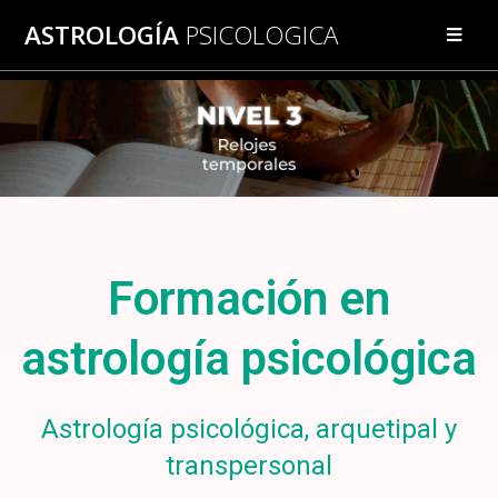
ASTROLOGÍA
PSICOLOGICA
Formación en
astrología psicológica
Astrología psicológica, arquetipal y
transpersonal