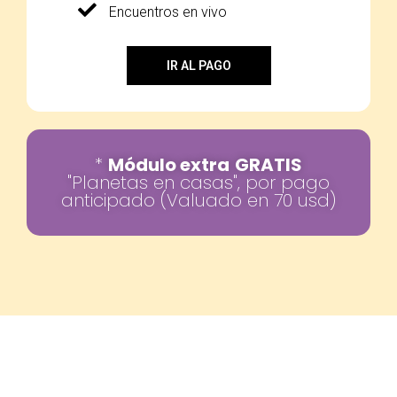
Encuentros en vivo
IR AL PAGO
*
Módulo extra
GRATIS
"Planetas en casas", por pago
anticipado (Valuado en 70 usd)