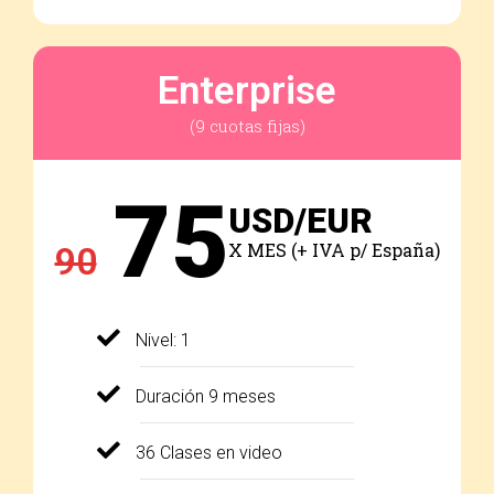
Enterprise
(9 cuotas fijas)
75
USD/EUR
X MES (+ IVA p/ España)
90
Nivel: 1
Duración 9 meses
36 Clases en video